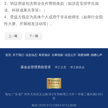
3、
协议用途包含商业合作赞助条款
（如涉及安排学生就
业、科研成果共享等）；
4、
受益方指定为具体个人或用于非在校师生
（如举行全国
性大赛、开展校友活动等）。
首页
关于我们
信息动态
筹资项目
办事指南
信息公开
我要捐赠
捐赠心声
基金会管理系统登录
华工主页
华工校友会
地址:广东省广州市天河区五山路381号华南理工大学一号楼二楼东侧1202
室
电话:(020) 87113853 87113858