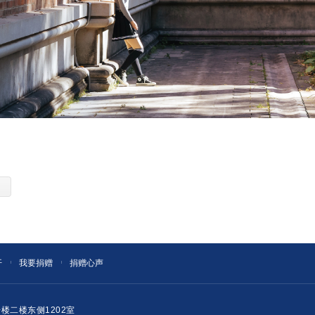
开
我要捐赠
捐赠心声
楼二楼东侧1202室