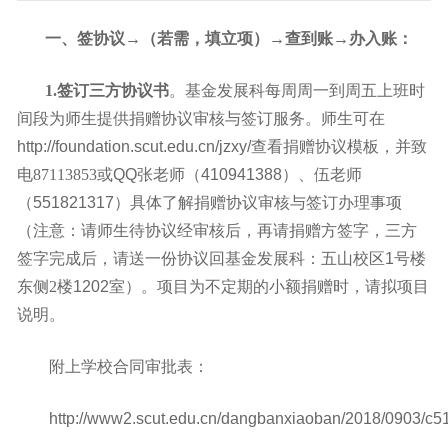
一、签协议→（若需，填立项）→查到账→办入账：
1.
签订
三
方协议书
。基金发展科每周周一到周五上班时
间段为师生提供捐赠协议审核与签订服务。师生可
在
http://foundation.scut.edu.cn/jzxy/
查看捐赠协议模板，并致
电87113853或
QQ
张老师（
410941388
）、伍老师
（
551821317
）具体了解捐赠协议审核与签订办理事项
（注意：请师生待协议经审核后，再请捐赠方签字，三方
签字完成后，请送一份协议回基金发展科：五山校区
1
号楼
东侧2楼
1202
室）。项目为不定期的小额捐赠时，请拟项目
说明。
附上学校合同审批表：
http://www2.scut.edu.cn/dangbanxiaoban/2018/0903/c