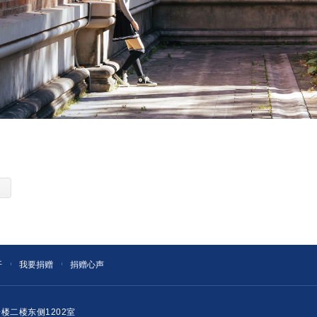
开
我要捐赠
捐赠心声
楼二楼东侧1202室